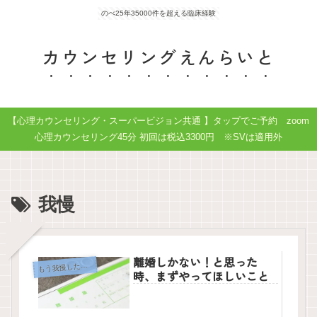
のべ25年35000件を超える臨床経験
カウンセリングえんらいと
【心理カウンセリング・スーパービジョン共通 】タップでご予約 zoom
心理カウンセリング45分 初回は税込3300円 ※SVは適用外
我慢
離婚しかない！と思った
も
う我慢したくない
時、まずやってほしいこと