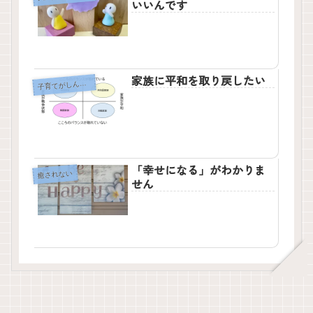
いいんです
家族に平和を取り戻したい
子
育てがしんどい
「幸せになる」がわかりま
癒されない
せん