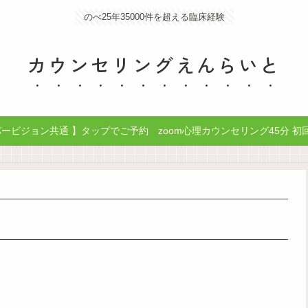
のべ25年35000件を超える臨床経験
カウンセリングえんらいと
ビジョン共通 】タップでご予約 zoom心理カウンセリング45分 初回