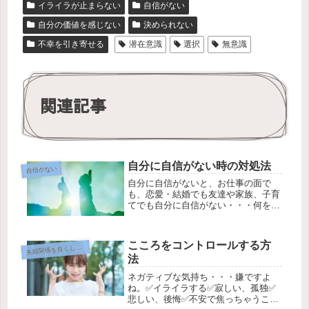
イライラが止まらない
自信がない
自分の価値を感じない
決められない
不幸を引き寄せる
潜在意識
選択
無意識
関連記事
自分に自信がない時の対処法
自信がない
自分に自信がないと、お仕事の面で
も、恋愛・結婚でも友達や家族、子育
てでも自分に自信がない・・・何をや
っても失敗ばかり・・・ああ～、やっ
ぱり自分はダメだってなってしまいが
ち。こんな時にまずやっていただきた
こころをコントロールする方
夫
婦関係を良くしたい
いこと。それは・・・がんばってきた
法
自分...
ネガティブな気持ち・・・嫌ですよ
ね。✅イライラする✅寂しい、孤独✅
悲しい、後悔✅不安で焦っちゃうこう