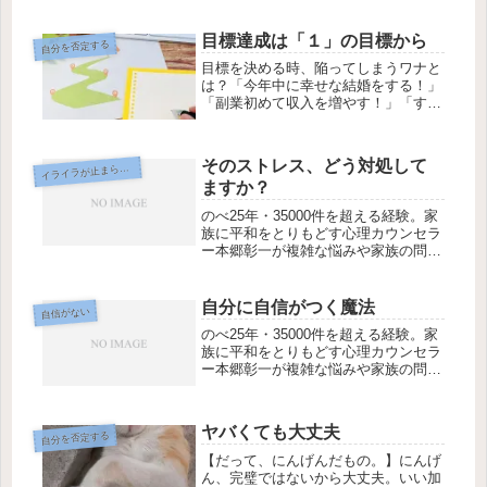
いった、いわゆるネガティブな気持ち
って嫌ですよね。できれば、こういう
気持ちって感じたくない。そう思うの
目標達成は「１」の目標から
自分を否定する
が自然です。しかし・・・なかなか自
目標を決める時、陥ってしまうワナと
分の...
は？「今年中に幸せな結婚をする！」
「副業初めて収入を増やす！」「すぐ
泣くクセを直したい！」「今月中に３
ｋｇ痩せる！」「資格の試験に合格す
る！」・・・などなどわたしたちは、
そのストレス、どう対処して
イ
ライラが止まらない
何かの目標を掲げがんばっていること
ますか？
が...
のべ25年・35000件を超える経験。家
族に平和をとりもどす心理カウンセラ
ー本郷彰一が複雑な悩みや家族の問
題、スピリチュアルなテーマまで対
応。初回45分3,300円、全国オンライ
ンzoom対応。
自分に自信がつく魔法
自信がない
のべ25年・35000件を超える経験。家
族に平和をとりもどす心理カウンセラ
ー本郷彰一が複雑な悩みや家族の問
題、スピリチュアルなテーマまで対
応。初回45分3,300円、全国オンライ
ンzoom対応。
ヤバくても大丈夫
自分を否定する
【だって、にんげんだもの。】にんげ
ん、完璧ではないから大丈夫。いい加