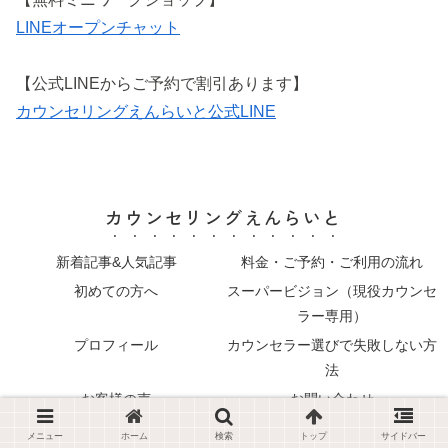
LINEオープンチャット
【公式LINEからご予約で割引あります】
カウンセリングえんらいと公式LINE
カウンセリングえんらいと
新着記事&人気記事
料金・ご予約・ご利用の流れ
初めての方へ
スーパービジョン（現役カウンセ
ラー専用）
プロフィール
カウンセラー選びで失敗しない方
法
お客様の声
お問い合わせ
© カウンセリングえんらいと All Rights Reserved.
メニュー
ホーム
検索
トップ
サイドバー