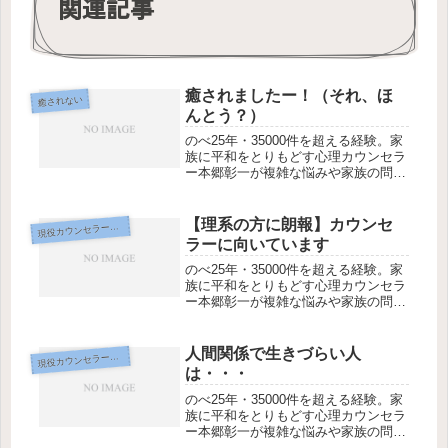
関連記事
癒されましたー！（それ、ほ
癒されない
んとう？）
のべ25年・35000件を超える経験。家
族に平和をとりもどす心理カウンセラ
ー本郷彰一が複雑な悩みや家族の問
題、スピリチュアルなテーマまで対
応。初回45分3,300円、全国オンライ
ンzoom対応。
【理系の方に朗報】カウンセ
現
役カウンセラー専用
ラーに向いています
のべ25年・35000件を超える経験。家
族に平和をとりもどす心理カウンセラ
ー本郷彰一が複雑な悩みや家族の問
題、スピリチュアルなテーマまで対
応。初回45分3,300円、全国オンライ
ンzoom対応。
人間関係で生きづらい人
現
役カウンセラー専用
は・・・
のべ25年・35000件を超える経験。家
族に平和をとりもどす心理カウンセラ
ー本郷彰一が複雑な悩みや家族の問
題、スピリチュアルなテーマまで対