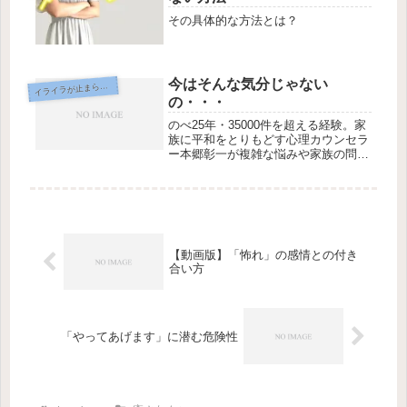
その具体的な方法とは？
今はそんな気分じゃない
イ
ライラが止まらない
の・・・
のべ25年・35000件を超える経験。家
族に平和をとりもどす心理カウンセラ
ー本郷彰一が複雑な悩みや家族の問
題、スピリチュアルなテーマまで対
応。初回45分3,300円、全国オンライ
ンzoom対応。
【動画版】「怖れ」の感情との付き
合い方
「やってあげます」に潜む危険性