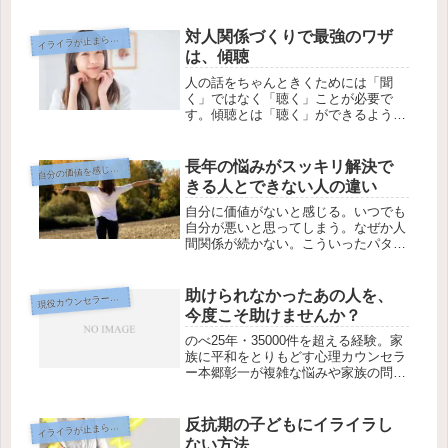
来事は私たちの人間関係のパターンに
深く関わっています。しかし、過去の
対人関係づくりで最強のワザ
イ
ライラが止まらない
出来事が苦しいものであった場合、そ
は、傾聴
の...
人の話をちゃんときくためには「聞
く」ではなく「聴く」ことが必要で
す。傾聴とは「聴く」ができるように
なるワザなのです♪「聴く」ことがで
きるだけであの人と仲直りできたりも
っと仲良くなれたり。 ↓ ↓ ↓続き
長年の悩みがスッキリ解決で
自
分の価値を感じない
はTikTokでご覧くださいね。※Ti...
きる人とできない人の違い
自分に価値がないと感じる。いつでも
自分が悪いと思ってしまう。なぜか人
間関係が続かない。こういったパター
ンに長年ハマっていたとしても、心理
カウンセリングを受けることで劇的に
人生が好転する方がおられます。その
助けられなかったあの人を、
現
役カウンセラー専用
一方で、時間もお金も「癒し」にめっ
今度こそ助けませんか？
ち...
のべ25年・35000件を超える経験。家
族に平和をとりもどす心理カウンセラ
ー本郷彰一が複雑な悩みや家族の問
題、スピリチュアルなテーマまで対
応。初回45分3,300円、全国オンライ
ンzoom対応。
反抗期の子どもにイライラし
イ
ライラが止まらない
ない方法