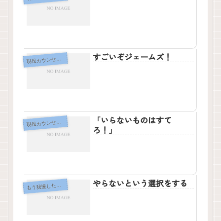
すごいぞジェームズ！
役カウンセラー専用
現
「いらないものはすて
役カウンセラー専用
現
ろ！」
やらないという選択をする
も
う我慢したくない