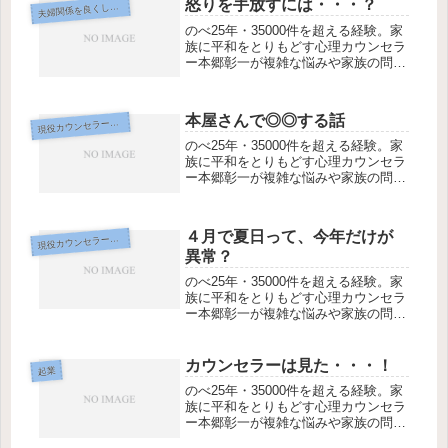
怒りを手放すには・・・？
夫
婦関係を良くしたい
のべ25年・35000件を超える経験。家
族に平和をとりもどす心理カウンセラ
ー本郷彰一が複雑な悩みや家族の問
題、スピリチュアルなテーマまで対
応。初回45分3,300円、全国オンライ
ンzoom対応。
本屋さんで◎◎する話
現
役カウンセラー専用
のべ25年・35000件を超える経験。家
族に平和をとりもどす心理カウンセラ
ー本郷彰一が複雑な悩みや家族の問
題、スピリチュアルなテーマまで対
応。初回45分3,300円、全国オンライ
ンzoom対応。
４月で夏日って、今年だけが
現
役カウンセラー専用
異常？
のべ25年・35000件を超える経験。家
族に平和をとりもどす心理カウンセラ
ー本郷彰一が複雑な悩みや家族の問
題、スピリチュアルなテーマまで対
応。初回45分3,300円、全国オンライ
ンzoom対応。
カウンセラーは見た・・・！
起業
のべ25年・35000件を超える経験。家
族に平和をとりもどす心理カウンセラ
ー本郷彰一が複雑な悩みや家族の問
題、スピリチュアルなテーマまで対