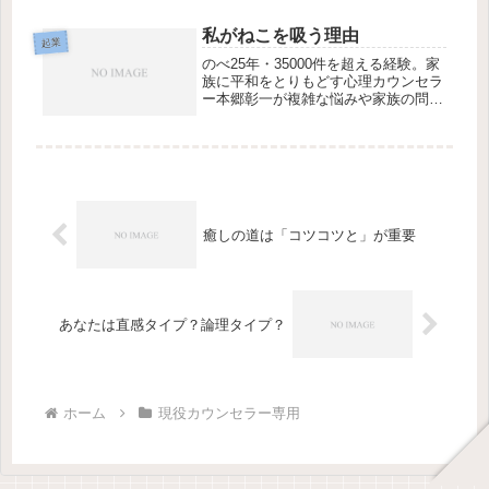
応。初回45分3,300円、全国オンライ
ンzoom対応。
私がねこを吸う理由
起業
のべ25年・35000件を超える経験。家
族に平和をとりもどす心理カウンセラ
ー本郷彰一が複雑な悩みや家族の問
題、スピリチュアルなテーマまで対
応。初回45分3,300円、全国オンライ
ンzoom対応。
癒しの道は「コツコツと」が重要
あなたは直感タイプ？論理タイプ？
ホーム
現役カウンセラー専用