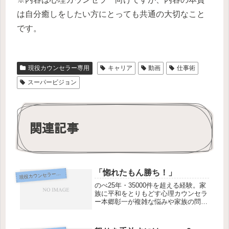
は自分癒しをしたい方にとっても共通の大切なこと
です。
現役カウンセラー専用
キャリア
動画
仕事術
スーパービジョン
関連記事
「惚れたもん勝ち！」
現
役カウンセラー専用
のべ25年・35000件を超える経験。家
族に平和をとりもどす心理カウンセラ
ー本郷彰一が複雑な悩みや家族の問
題、スピリチュアルなテーマまで対
応。初回45分3,300円、全国オンライ
ンzoom対応。